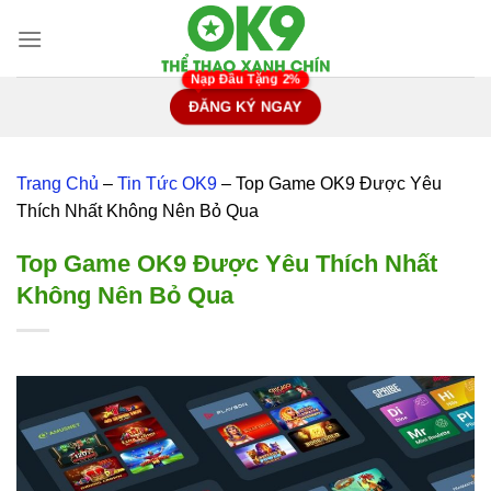
Chuyển
đến
nội
dung
ĐĂNG KÝ NGAY
Trang Chủ
–
Tin Tức OK9
–
Top Game OK9 Được Yêu
Thích Nhất Không Nên Bỏ Qua
Top Game OK9 Được Yêu Thích Nhất
Không Nên Bỏ Qua