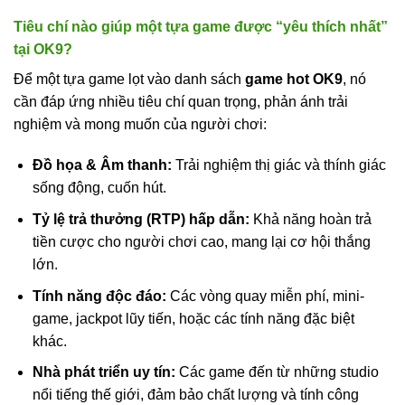
Tiêu chí nào giúp một tựa game được “yêu thích nhất”
tại OK9?
Để một tựa game lọt vào danh sách
game hot OK9
, nó
cần đáp ứng nhiều tiêu chí quan trọng, phản ánh trải
nghiệm và mong muốn của người chơi:
Đồ họa & Âm thanh:
Trải nghiệm thị giác và thính giác
sống động, cuốn hút.
Tỷ lệ trả thưởng (RTP) hấp dẫn:
Khả năng hoàn trả
tiền cược cho người chơi cao, mang lại cơ hội thắng
lớn.
Tính năng độc đáo:
Các vòng quay miễn phí, mini-
game, jackpot lũy tiến, hoặc các tính năng đặc biệt
khác.
Nhà phát triển uy tín:
Các game đến từ những studio
nổi tiếng thế giới, đảm bảo chất lượng và tính công