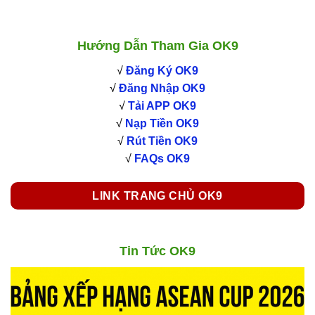
Hướng Dẫn Tham Gia OK9
√
Đăng Ký OK9
√
Đăng Nhập OK9
√
Tải APP OK9
√
Nạp Tiền OK9
√
Rút Tiền OK9
√
FAQs OK9
LINK TRANG CHỦ OK9
Tin Tức OK9