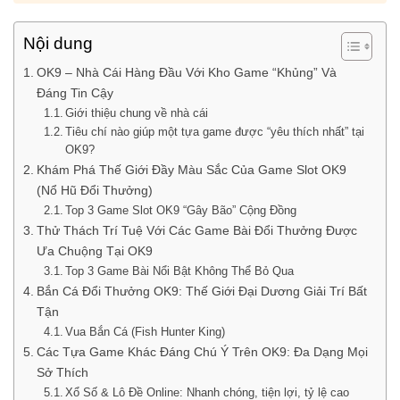
Nội dung
OK9 – Nhà Cái Hàng Đầu Với Kho Game “Khủng” Và
Đáng Tin Cậy
Giới thiệu chung về nhà cái
Tiêu chí nào giúp một tựa game được “yêu thích nhất” tại
OK9?
Khám Phá Thế Giới Đầy Màu Sắc Của Game Slot OK9
(Nổ Hũ Đổi Thưởng)
Top 3 Game Slot OK9 “Gây Bão” Cộng Đồng
Thử Thách Trí Tuệ Với Các Game Bài Đổi Thưởng Được
Ưa Chuộng Tại OK9
Top 3 Game Bài Nổi Bật Không Thể Bỏ Qua
Bắn Cá Đổi Thưởng OK9: Thế Giới Đại Dương Giải Trí Bất
Tận
Vua Bắn Cá (Fish Hunter King)
Các Tựa Game Khác Đáng Chú Ý Trên OK9: Đa Dạng Mọi
Sở Thích
Xổ Số & Lô Đề Online: Nhanh chóng, tiện lợi, tỷ lệ cao