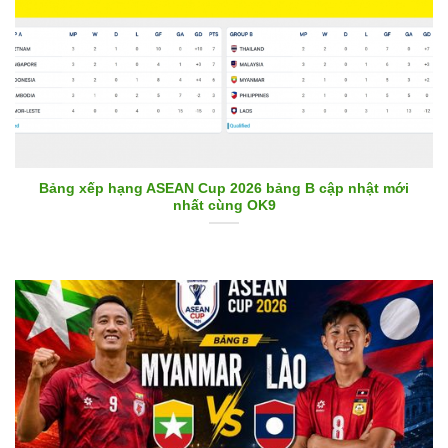
Bảng xếp hạng ASEAN Cup 2026 bảng B cập nhật mới
nhất cùng OK9