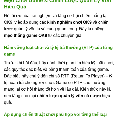
Mẹo Chơi Game & Chiến Lược Quản Lý Vốn
Hiệu Quả
Để tối ưu hóa trải nghiệm và tăng cơ hội chiến thắng tại
OK9, việc áp dụng các
kinh nghiệm chơi OK9
và chiến
lược quản lý vốn là vô cùng quan trọng. Đây là những
mẹo thắng game OK9
từ các chuyên gia.
Nắm vững luật chơi và tỷ lệ trả thưởng (RTP) của từng
game
Trước khi bắt đầu, hãy dành thời gian tìm hiểu kỹ luật chơi,
các quy tắc đặc biệt, và bảng thanh toán của từng game.
Đặc biệt, hãy chú ý đến chỉ số RTP (Return To Player) – tỷ
lệ hoàn trả cho người chơi. Game có RTP cao thường
mang lại cơ hội thắng tốt hơn về lâu dài. Kiến thức này là
nền tảng cho mọi
chiến lược quản lý vốn cá cược
hiệu
quả.
Áp dụng chiến thuật chơi phù hợp với từng thể loại