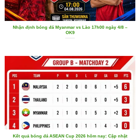
Nhận định bóng đá Myanmar vs Lào 17h00 ngày 4/8 –
OK9
Kết quả bóng đá ASEAN Cup 2026 hôm nay: Cập nhật