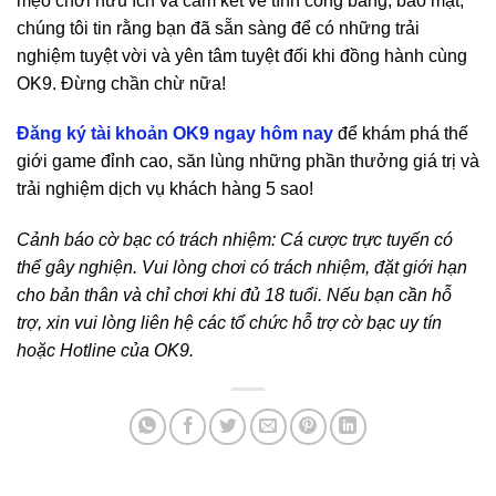
mẹo chơi hữu ích và cam kết về tính công bằng, bảo mật,
chúng tôi tin rằng bạn đã sẵn sàng để có những trải
nghiệm tuyệt vời và yên tâm tuyệt đối khi đồng hành cùng
OK9. Đừng chần chừ nữa!
Đăng ký tài khoản OK9 ngay hôm nay
để khám phá thế
giới game đỉnh cao, săn lùng những phần thưởng giá trị và
trải nghiệm dịch vụ khách hàng 5 sao!
Cảnh báo cờ bạc có trách nhiệm: Cá cược trực tuyến có
thể gây nghiện. Vui lòng chơi có trách nhiệm, đặt giới hạn
cho bản thân và chỉ chơi khi đủ 18 tuổi. Nếu bạn cần hỗ
trợ, xin vui lòng liên hệ các tổ chức hỗ trợ cờ bạc uy tín
hoặc Hotline của OK9.