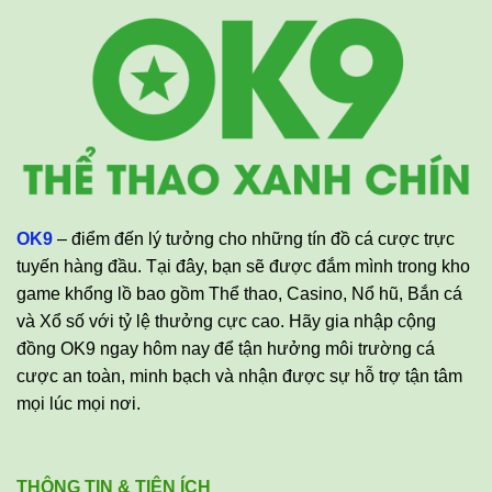
OK9
– điểm đến lý tưởng cho những tín đồ cá cược trực
tuyến hàng đầu. Tại đây, bạn sẽ được đắm mình trong kho
game khổng lồ bao gồm Thể thao, Casino, Nổ hũ, Bắn cá
và Xổ số với tỷ lệ thưởng cực cao. Hãy gia nhập cộng
đồng OK9 ngay hôm nay để tận hưởng môi trường cá
cược an toàn, minh bạch và nhận được sự hỗ trợ tận tâm
mọi lúc mọi nơi.
THÔNG TIN & TIỆN ÍCH