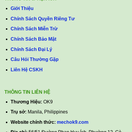
Giới Thiệu
Chính Sách Quyền Riêng Tư
Chính Sách Miễn Trừ
Chính Sách Bảo Mật
Chính Sách Đại Lý
Câu Hỏi Thường Gặp
Liên Hệ CSKH
THÔNG TIN LIÊN HỆ
Thương Hiệu:
OK9
Trụ sở:
Manila, Philippines
Website chính thức:
mechok9.com