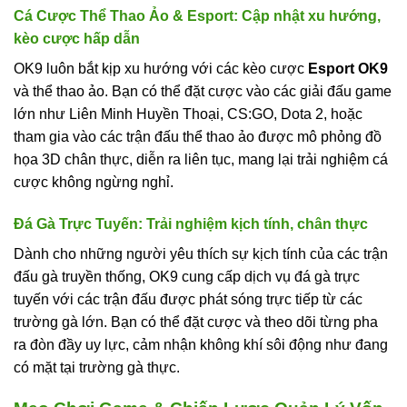
Cá Cược Thể Thao Ảo & Esport: Cập nhật xu hướng,
kèo cược hấp dẫn
OK9 luôn bắt kịp xu hướng với các kèo cược
Esport OK9
và thể thao ảo. Bạn có thể đặt cược vào các giải đấu game
lớn như Liên Minh Huyền Thoại, CS:GO, Dota 2, hoặc
tham gia vào các trận đấu thể thao ảo được mô phỏng đồ
họa 3D chân thực, diễn ra liên tục, mang lại trải nghiệm cá
cược không ngừng nghỉ.
Đá Gà Trực Tuyến: Trải nghiệm kịch tính, chân thực
Dành cho những người yêu thích sự kịch tính của các trận
đấu gà truyền thống, OK9 cung cấp dịch vụ đá gà trực
tuyến với các trận đấu được phát sóng trực tiếp từ các
trường gà lớn. Bạn có thể đặt cược và theo dõi từng pha
ra đòn đầy uy lực, cảm nhận không khí sôi động như đang
có mặt tại trường gà thực.