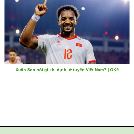
Xuân Son nói gì khi dự bị ở tuyển Việt Nam? | OK9