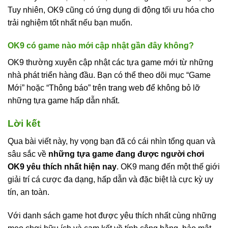
Tuy nhiên, OK9 cũng có ứng dụng di động tối ưu hóa cho
trải nghiệm tốt nhất nếu bạn muốn.
OK9 có game nào mới cập nhật gần đây không?
OK9 thường xuyên cập nhật các tựa game mới từ những
nhà phát triển hàng đầu. Bạn có thể theo dõi mục “Game
Mới” hoặc “Thông báo” trên trang web để không bỏ lỡ
những tựa game hấp dẫn nhất.
Lời kết
Qua bài viết này, hy vọng bạn đã có cái nhìn tổng quan và
sâu sắc về
những tựa game đang được người chơi
OK9 yêu thích nhất hiện nay
. OK9 mang đến một thế giới
giải trí cá cược đa dạng, hấp dẫn và đặc biệt là cực kỳ uy
tín, an toàn.
Với danh sách game hot được yêu thích nhất cùng những