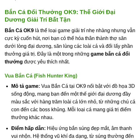
Bắn Cá Đổi Thưởng OK9: Thế Giới Đại
Dương Giải Trí Bất Tận
Bắn Cá OK9
là thể loại game giải trí nhẹ nhàng nhưng vẫn
cực kỳ cuốn hút, nơi bạn có thể hóa thân thành thợ săn
dưới lòng đại dương, săn lùng các loài cá và đổi lấy phần
thưởng giá trị. Đây là một trong những
game bắn cá đổi
thưởng
được yêu thích nhất.
Vua Bắn Cá (Fish Hunter King)
Mô tả game:
Vua Bắn Cá tại OK9 nổi bật với đồ họa 3D
sống động, mang bạn đến một thế giới đại dương đầy
màu sắc với hàng trăm loài cá lớn nhỏ, từ những chú cá
con đến các boss khủng. Mỗi loại cá mang giá trị điểm
thưởng khác nhau.
Điểm hấp dẫn:
Hiệu ứng bắn súng đẹp mắt, âm thanh
vui nhộn. Hệ thống vũ khí đa dạng, từ súng thường đến