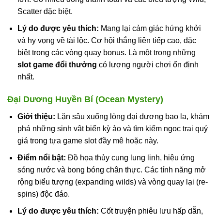
Scatter đặc biệt.
Lý do được yêu thích:
Mang lại cảm giác hứng khởi
và hy vọng về tài lộc. Cơ hội thắng liên tiếp cao, đặc
biệt trong các vòng quay bonus. Là một trong những
slot game đổi thưởng
có lượng người chơi ổn định
nhất.
Đại Dương Huyền Bí (Ocean Mystery)
Giới thiệu:
Lặn sâu xuống lòng đại dương bao la, khám
phá những sinh vật biển kỳ ảo và tìm kiếm ngọc trai quý
giá trong tựa game slot đầy mê hoặc này.
Điểm nổi bật:
Đồ họa thủy cung lung linh, hiệu ứng
sóng nước và bong bóng chân thực. Các tính năng mở
rộng biểu tượng (expanding wilds) và vòng quay lại (re-
spins) độc đáo.
Lý do được yêu thích:
Cốt truyện phiêu lưu hấp dẫn,