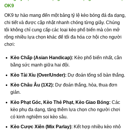
OK9
OK9 tự hào mang đến một bảng tỷ lệ kèo bóng đá đa dạng,
chi tiết và được cập nhật nhanh chóng từng giây. Chúng
tôi không chỉ cung cấp các loại kèo phổ biến mà còn mở
rộng nhiều lựa chọn khác để tối đa hóa cơ hội cho người
chơi:
Kèo Chấp (Asian Handicap):
Kèo phổ biến nhất, cân
bằng sức mạnh giữa hai đội.
Kèo Tài Xỉu (Over/Under):
Dự đoán tổng số bàn thắng.
Kèo Châu Âu (1X2):
Dự đoán thắng, hòa, thua đơn
giản.
Kèo Phạt Góc, Kèo Thẻ Phạt, Kèo Giao Bóng:
Các
kèo phụ đa dạng, tăng thêm lựa chọn cho người chơi
có kinh nghiệm soi kèo sâu.
Kèo Cược Xiên (Mix Parlay):
Kết hợp nhiều kèo nhỏ