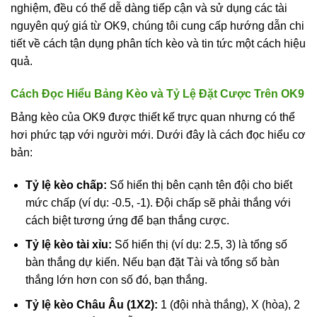
nghiệm, đều có thể dễ dàng tiếp cận và sử dụng các tài
nguyên quý giá từ OK9, chúng tôi cung cấp hướng dẫn chi
tiết về cách tận dụng phân tích kèo và tin tức một cách hiệu
quả.
Cách Đọc Hiểu Bảng Kèo và Tỷ Lệ Đặt Cược Trên OK9
Bảng kèo của OK9 được thiết kế trực quan nhưng có thể
hơi phức tạp với người mới. Dưới đây là cách đọc hiểu cơ
bản:
Tỷ lệ kèo chấp:
Số hiển thị bên cạnh tên đội cho biết
mức chấp (ví dụ: -0.5, -1). Đội chấp sẽ phải thắng với
cách biệt tương ứng để bạn thắng cược.
Tỷ lệ kèo tài xỉu:
Số hiển thị (ví dụ: 2.5, 3) là tổng số
bàn thắng dự kiến. Nếu bạn đặt Tài và tổng số bàn
thắng lớn hơn con số đó, bạn thắng.
Tỷ lệ kèo Châu Âu (1X2):
1 (đội nhà thắng), X (hòa), 2