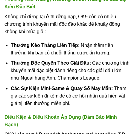
Kiện Đặc Biệt
Không chỉ dừng lại ở thưởng nạp, OK9 còn có nhiều
chương trình khuyến mãi độc đáo khác để khuấy động
không khí mùa giải:
Thưởng Kèo Thắng Liên Tiếp:
Nhận thêm tiền
thưởng khi bạn có chuỗi thắng cược ấn tượng.
Thưởng Độc Quyền Theo Giải Đấu:
Các chương trình
khuyến mãi đặc biệt dành riêng cho các giải đấu lớn
như Ngoại hạng Anh, Champions League.
Các Sự Kiện Mini-Game & Quay Số May Mắn:
Tham
gia các sự kiện đi kèm để có cơ hội nhận quà hiện vật
giá trị, tiền thưởng miễn phí.
Điều Kiện & Điều Khoản Áp Dụng (Đảm Bảo Minh
Bạch)