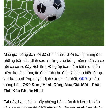
Mùa giải bóng đá mới đã chính thức khởi tranh, mang đến
những trận cầu đỉnh cao, những pha bóng mãn nhãn và cơ
hội cá cược đầy kịch tính. Để giúp bạn nắm bắt mọi diễn
biến, từ các thông tin đội hình cho đến tỷ lệ kèo biến động,
và đưa ra những quyết định sáng suốt nhất,
OK9
tự hào
thông báo:
OK9 Đồng Hành Cùng Mùa Giải Mới – Phân
Tích Kèo Chuẩn Nhất
.
Tại đây, bạn sẽ tìm thấy những bài phân tích kèo chuyên
sâu, tin tức bóng đá OK9 cập nhật liên tục và những chiến