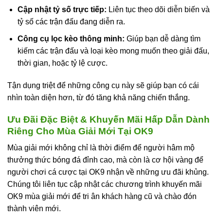
Cập nhật tỷ số trực tiếp:
Liên tục theo dõi diễn biến và
tỷ số các trận đấu đang diễn ra.
Công cụ lọc kèo thông minh:
Giúp bạn dễ dàng tìm
kiếm các trận đấu và loại kèo mong muốn theo giải đấu,
thời gian, hoặc tỷ lệ cược.
Tận dụng triệt để những công cụ này sẽ giúp bạn có cái
nhìn toàn diện hơn, từ đó tăng khả năng chiến thắng.
Ưu Đãi Đặc Biệt & Khuyến Mãi Hấp Dẫn Dành
Riêng Cho Mùa Giải Mới Tại OK9
Mùa giải mới không chỉ là thời điểm để người hâm mộ
thưởng thức bóng đá đỉnh cao, mà còn là cơ hội vàng để
người chơi cá cược tại OK9 nhận về những ưu đãi khủng.
Chúng tôi liên tục cập nhật các chương trình khuyến mãi
OK9 mùa giải mới để tri ân khách hàng cũ và chào đón
thành viên mới.