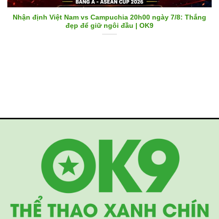
Nhận định Việt Nam vs Campuchia 20h00 ngày 7/8: Thắng
đẹp để giữ ngôi đầu | OK9