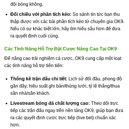
đội bóng không.
Đối chiếu với phân tích kèo:
So sánh tin tức bạn thu
thập được với các bài phân tích kèo từ chuyên gia OK9.
Nếu có sự khác biệt lớn, hãy tìm hiểu sâu hơn để đưa
ra quyết định cuối cùng.
Các Tính Năng Hỗ Trợ Đặt Cược Nâng Cao Tại OK9
Để nâng cao trải nghiệm cá cược, OK9 cung cấp một loạt
các tính năng hỗ trợ tiên tiến:
Thống kê trận đấu chi tiết:
Lịch sử đối đầu, phong độ
gần đây, hiệu suất ghi bàn/thủng lưới, tỷ lệ thắng/thua
sân nhà/sân khách.
Livestream bóng đá chất lượng cao:
Theo dõi trực
tiếp các trận đấu ngay trên nền tảng OK9, giúp bạn đưa
ra các quyết định cược trực tiếp (live bet) chuẩn xác
hơn.