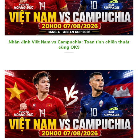
Nhận định Việt Nam vs Campuchia: Toan tính chiến thuật
cùng OK9