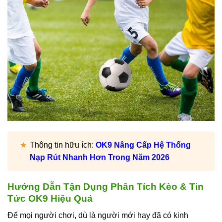
Thông tin hữu ích:
OK9 Nâng Cấp Hệ Thống
Nạp Rút Nhanh Hơn Trong Năm 2026
Hướng Dẫn Tận Dụng Phân Tích Kèo & Tin
Tức OK9 Hiệu Quả
Để mọi người chơi, dù là người mới hay đã có kinh