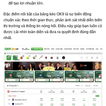
để tạo lợi nhuận lớn.
Đặc điểm nổi bật của bảng kèo OK9 là sự biến động
chuẩn xác theo thời gian thực, phản ánh sát nhất diễn biến
thị trường và thông tin nóng hổi. Điều này giúp bạn luôn có
được cái nhìn toàn diện và đưa ra quyết định đúng đắn
nhất.