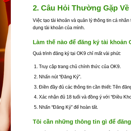
2. Câu Hỏi Thường Gặp Về
Việc tạo tài khoản và quản lý thông tin cá nhâ
dụng tài khoản của mình.
Làm thế nào để đăng ký tài khoản
Quá trình đăng ký tại OK9 chỉ mất vài phút:
Truy cập trang chủ chính thức của OK9.
Nhấn nút “Đăng Ký”.
Điền đầy đủ các thông tin cần thiết: Tên đă
Xác nhận đủ 18 tuổi và đồng ý với “Điều Kh
Nhấn “Đăng Ký” để hoàn tất.
Tôi cần những thông tin gì để đăn