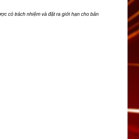
ược có trách nhiệm và đặt ra giới hạn cho bản