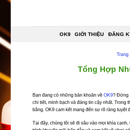
Chuyển
đến
nội
dung
OK9
GIỚI THIỆU
ĐĂNG K
Trang
Tổng Hợp Nh
Bạn đang có những băn khoăn về
OK9
? Đừng l
chi tiết, minh bạch và đáng tin cậy nhất. Trong 
bằng. OK9 cam kết mang đến sự rõ ràng tuyệt đ
Tại đây, chúng tôi sẽ đi sâu vào mọi khía cạnh,