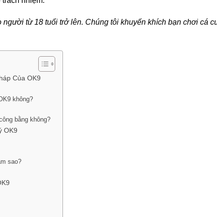
 trách nhiệm.
 người từ 18 tuổi trở lên. Chúng tôi khuyến khích bạn chơi cá c
Pháp Của OK9
i OK9 không?
 công bằng không?
ý OK9
àm sao?
OK9