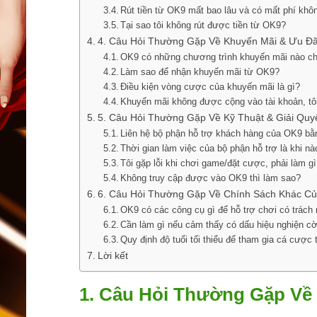
Rút tiền từ OK9 mất bao lâu và có mất phí khô
Tại sao tôi không rút được tiền từ OK9?
4. Câu Hỏi Thường Gặp Về Khuyến Mãi & Ưu Đã
OK9 có những chương trình khuyến mãi nào c
Làm sao để nhận khuyến mãi từ OK9?
Điều kiện vòng cược của khuyến mãi là gì?
Khuyến mãi không được cộng vào tài khoản, tôi
5. Câu Hỏi Thường Gặp Về Kỹ Thuật & Giải Quy
Liên hệ bộ phận hỗ trợ khách hàng của OK9 bằ
Thời gian làm việc của bộ phận hỗ trợ là khi nà
Tôi gặp lỗi khi chơi game/đặt cược, phải làm g
Không truy cập được vào OK9 thì làm sao?
6. Câu Hỏi Thường Gặp Về Chính Sách Khác C
OK9 có các công cụ gì để hỗ trợ chơi có trách
Cần làm gì nếu cảm thấy có dấu hiệu nghiện c
Quy định độ tuổi tối thiểu để tham gia cá cược
Lời kết
1. Câu Hỏi Thường Gặp Về