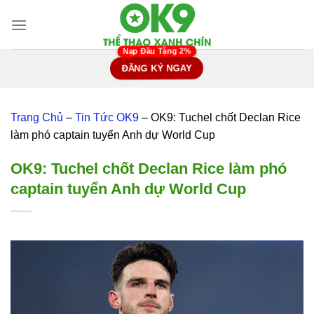
Chuyển
đến
nội
dung
ĐĂNG KÝ NGAY
Trang Chủ
–
Tin Tức OK9
–
OK9: Tuchel chốt Declan Rice
làm phó captain tuyển Anh dự World Cup
OK9: Tuchel chốt Declan Rice làm phó
captain tuyển Anh dự World Cup