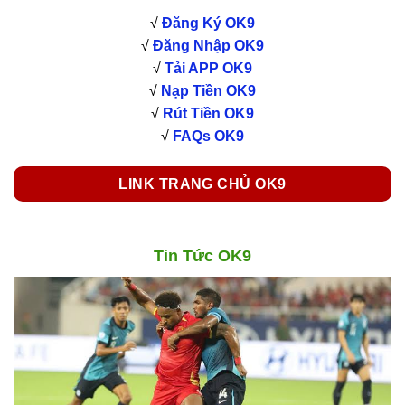
√
Đăng Ký OK9
√
Đăng Nhập OK9
√
Tải APP OK9
√
Nạp Tiền OK9
√
Rút Tiền OK9
√
FAQs OK9
LINK TRANG CHỦ OK9
Tin Tức OK9