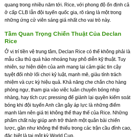
quang trong nhiều năm tới. Rice, với phong độ ổn định cả
ở cấp CLB lẫn đội tuyển quốc gia, rõ ràng là một trong
những ứng cử viên sáng giá nhất cho vai trò này.
Tầm Quan Trọng Chiến Thuật Của Declan
Rice
Ở vị trí tiền vệ trung tâm, Declan Rice có thể không phải là
mẫu cầu thủ quá hào nhoáng hay phô diễn kỹ thuật. Tuy
nhiên, sự hiện diện của anh mang lại cảm giác tin cậy
tuyệt đối nhờ lối chơi kỷ luật, mạnh mẽ, giàu tính trách
nhiệm và cực kỳ hiệu quả. Khả năng che chắn cho hàng
phòng ngự, tham gia vào việc luân chuyển bóng nhịp
nhàng, hay tích cực pressing để giành lại quyền kiểm soát
bóng khi đội tuyển Anh cần gây áp lực là những điểm
mạnh làm nên giá trị không thể thay thế của Rice. Những
phẩm chất này giúp anh trở thành một quân bài chiến
lược, gần như không thể thiếu trong các trận cầu đỉnh cao,
đặc biệt là tại một kỳ World Cup.