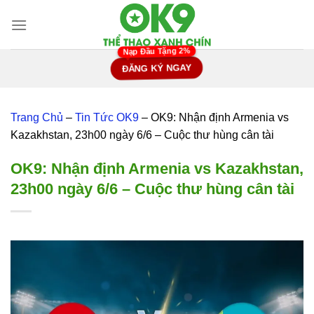
Chuyển
đến
nội
dung
ĐĂNG KÝ NGAY
Trang Chủ
–
Tin Tức OK9
–
OK9: Nhận định Armenia vs
Kazakhstan, 23h00 ngày 6/6 – Cuộc thư hùng cân tài
OK9: Nhận định Armenia vs Kazakhstan,
23h00 ngày 6/6 – Cuộc thư hùng cân tài