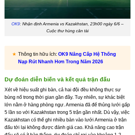
OK9
: Nhận định Armenia vs Kazakhstan, 23h00 ngày 6/6 –
Cuộc thư hùng cân tài
Thông tin hữu ích:
OK9 Nâng Cấp Hệ Thống
Nạp Rút Nhanh Hơn Trong Năm 2026
Dự đoán diễn biến và kết quả trận đấu
Xét về hiệu suất ghi bàn, cả hai đội đều không thực sự
bùng nổ trong thời gian gần đây. Tuy nhiên, sự khác biệt
lớn nằm ở hàng phòng ngự. Armenia đã để thủng lưới gấp
5 lần so với Kazakhstan trong 5 trận gần nhất. Dù vậy, việc
Kazakhstan có thể ghi nhiều bàn vào lưới Armenia ở trận
đấu tới lại không được đánh giá cao. Khả năng cao trận
đấu sẽ có ít bàn thắng, dự đoán chỉ rơi vào khoảng 1-2