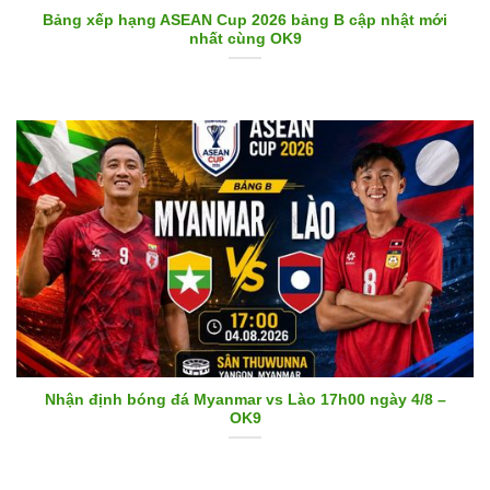
Bảng xếp hạng ASEAN Cup 2026 bảng B cập nhật mới
nhất cùng OK9
Nhận định bóng đá Myanmar vs Lào 17h00 ngày 4/8 –
OK9