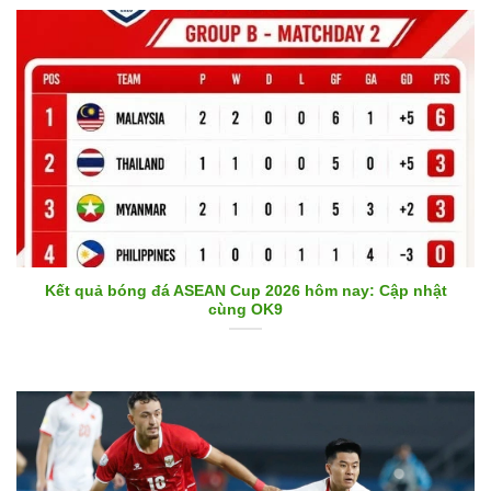
Kết quả bóng đá ASEAN Cup 2026 hôm nay: Cập nhật
cùng OK9