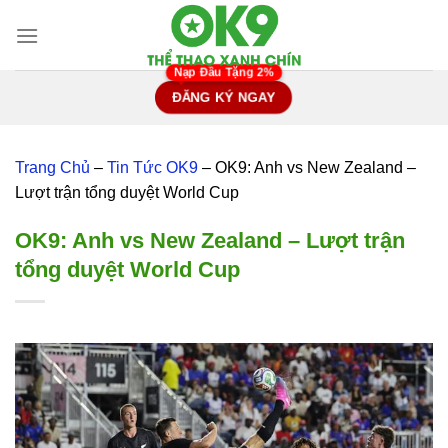
Chuyển
đến
nội
dung
ĐĂNG KÝ NGAY
Trang Chủ
–
Tin Tức OK9
–
OK9: Anh vs New Zealand –
Lượt trận tổng duyệt World Cup
OK9: Anh vs New Zealand – Lượt trận
tổng duyệt World Cup