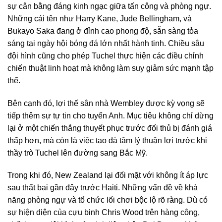
sự cân bằng đáng kinh ngạc giữa tấn công và phòng ngự.
Những cái tên như Harry Kane, Jude Bellingham, và
Bukayo Saka đang ở đỉnh cao phong độ, sẵn sàng tỏa
sáng tại ngày hội bóng đá lớn nhất hành tinh. Chiều sâu
đội hình cũng cho phép Tuchel thực hiện các điều chỉnh
chiến thuật linh hoạt mà không làm suy giảm sức mạnh tập
thể.
Bên cạnh đó, lợi thế sân nhà Wembley được kỳ vọng sẽ
tiếp thêm sự tự tin cho tuyển Anh. Mục tiêu không chỉ dừng
lại ở một chiến thắng thuyết phục trước đối thủ bị đánh giá
thấp hơn, mà còn là việc tạo đà tâm lý thuận lợi trước khi
thầy trò Tuchel lên đường sang Bắc Mỹ.
Trong khi đó, New Zealand lại đối mặt với không ít áp lực
sau thất bại gần đây trước Haiti. Những vấn đề về khả
năng phòng ngự và tổ chức lối chơi bộc lộ rõ ràng. Dù có
sự hiện diện của cựu binh Chris Wood trên hàng công,