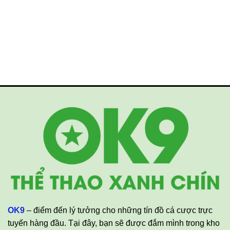
OK9
– điểm đến lý tưởng cho những tín đồ cá cược trực
tuyến hàng đầu. Tại đây, bạn sẽ được đắm mình trong kho