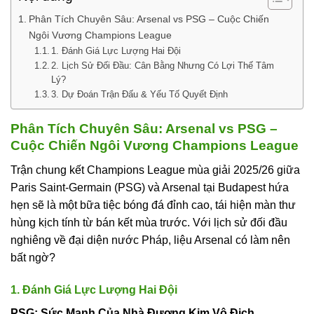
Phân Tích Chuyên Sâu: Arsenal vs PSG – Cuộc Chiến
Ngôi Vương Champions League
1. Đánh Giá Lực Lượng Hai Đội
2. Lịch Sử Đối Đầu: Cân Bằng Nhưng Có Lợi Thế Tâm
Lý?
3. Dự Đoán Trận Đấu & Yếu Tố Quyết Định
Phân Tích Chuyên Sâu: Arsenal vs PSG –
Cuộc Chiến Ngôi Vương Champions League
Trận chung kết Champions League mùa giải 2025/26 giữa
Paris Saint-Germain (PSG) và Arsenal tại Budapest hứa
hẹn sẽ là một bữa tiệc bóng đá đỉnh cao, tái hiện màn thư
hùng kịch tính từ bán kết mùa trước. Với lịch sử đối đầu
nghiêng về đại diện nước Pháp, liệu Arsenal có làm nên
bất ngờ?
1. Đánh Giá Lực Lượng Hai Đội
PSG: Sức Mạnh Của Nhà Đương Kim Vô Địch