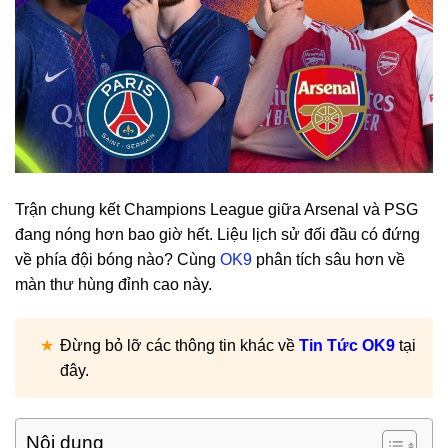
Trận chung kết Champions League giữa Arsenal và PSG
đang nóng hơn bao giờ hết. Liệu lịch sử đối đầu có đứng
về phía đội bóng nào? Cùng
OK9
phân tích sâu hơn về
màn thư hùng đỉnh cao này.
Đừng bỏ lỡ các thông tin khác về
Tin Tức OK9
tại
đây.
Nội dung