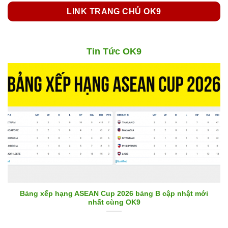
LINK TRANG CHỦ OK9
Tin Tức OK9
Bảng xếp hạng ASEAN Cup 2026 bảng B cập nhật mới
nhất cùng OK9