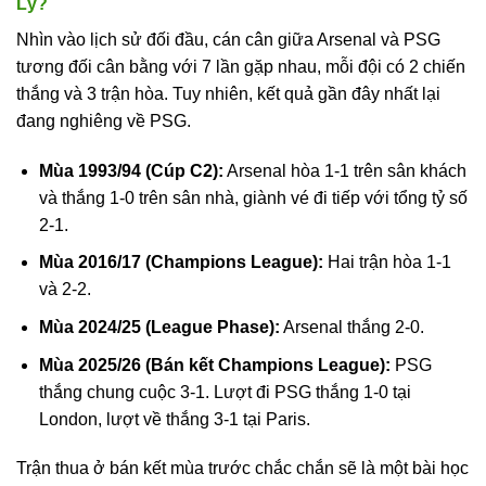
Lý?
Nhìn vào lịch sử đối đầu, cán cân giữa Arsenal và PSG
tương đối cân bằng với 7 lần gặp nhau, mỗi đội có 2 chiến
thắng và 3 trận hòa. Tuy nhiên, kết quả gần đây nhất lại
đang nghiêng về PSG.
Mùa 1993/94 (Cúp C2):
Arsenal hòa 1-1 trên sân khách
và thắng 1-0 trên sân nhà, giành vé đi tiếp với tổng tỷ số
2-1.
Mùa 2016/17 (Champions League):
Hai trận hòa 1-1
và 2-2.
Mùa 2024/25 (League Phase):
Arsenal thắng 2-0.
Mùa 2025/26 (Bán kết Champions League):
PSG
thắng chung cuộc 3-1. Lượt đi PSG thắng 1-0 tại
London, lượt về thắng 3-1 tại Paris.
Trận thua ở bán kết mùa trước chắc chắn sẽ là một bài học