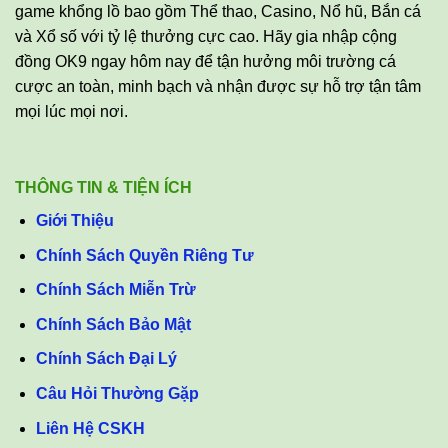
game khổng lồ bao gồm Thể thao, Casino, Nổ hũ, Bắn cá
và Xổ số với tỷ lệ thưởng cực cao. Hãy gia nhập cộng
đồng OK9 ngay hôm nay để tận hưởng môi trường cá
cược an toàn, minh bạch và nhận được sự hỗ trợ tận tâm
mọi lúc mọi nơi.
THÔNG TIN & TIỆN ÍCH
Giới Thiệu
Chính Sách Quyền Riêng Tư
Chính Sách Miễn Trừ
Chính Sách Bảo Mật
Chính Sách Đại Lý
Câu Hỏi Thường Gặp
Liên Hệ CSKH