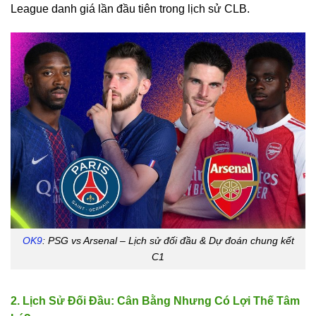
League danh giá lần đầu tiên trong lịch sử CLB.
OK9
: PSG vs Arsenal – Lịch sử đối đầu & Dự đoán chung kết
C1
2. Lịch Sử Đối Đầu: Cân Bằng Nhưng Có Lợi Thế Tâm