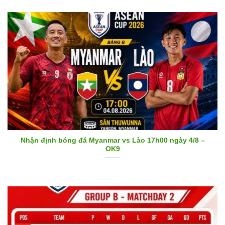
Nhận định bóng đá Myanmar vs Lào 17h00 ngày 4/8 –
OK9