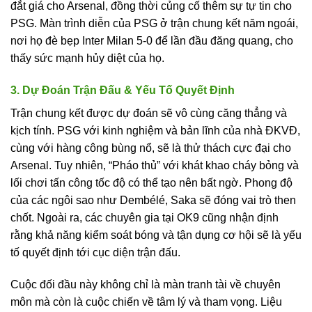
đắt giá cho Arsenal, đồng thời củng cố thêm sự tự tin cho
PSG. Màn trình diễn của PSG ở trận chung kết năm ngoái,
nơi họ đè bẹp Inter Milan 5-0 để lần đầu đăng quang, cho
thấy sức mạnh hủy diệt của họ.
3. Dự Đoán Trận Đấu & Yếu Tố Quyết Định
Trận chung kết được dự đoán sẽ vô cùng căng thẳng và
kịch tính. PSG với kinh nghiệm và bản lĩnh của nhà ĐKVĐ,
cùng với hàng công bùng nổ, sẽ là thử thách cực đại cho
Arsenal. Tuy nhiên, “Pháo thủ” với khát khao cháy bỏng và
lối chơi tấn công tốc độ có thể tạo nên bất ngờ. Phong độ
của các ngôi sao như Dembélé, Saka sẽ đóng vai trò then
chốt. Ngoài ra, các chuyên gia tại OK9 cũng nhận định
rằng khả năng kiểm soát bóng và tận dụng cơ hội sẽ là yếu
tố quyết định tới cục diện trận đấu.
Cuộc đối đầu này không chỉ là màn tranh tài về chuyên
môn mà còn là cuộc chiến về tâm lý và tham vọng. Liệu