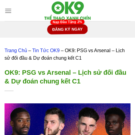
Chuyển
đến
nội
dung
ĐĂNG KÝ NGAY
Trang Chủ
–
Tin Tức OK9
–
OK9: PSG vs Arsenal – Lịch
sử đối đầu & Dự đoán chung kết C1
OK9: PSG vs Arsenal – Lịch sử đối đầu
& Dự đoán chung kết C1