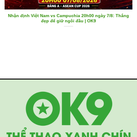
Nhận định Việt Nam vs Campuchia 20h00 ngày 7/8: Thắng
đẹp để giữ ngôi đầu | OK9