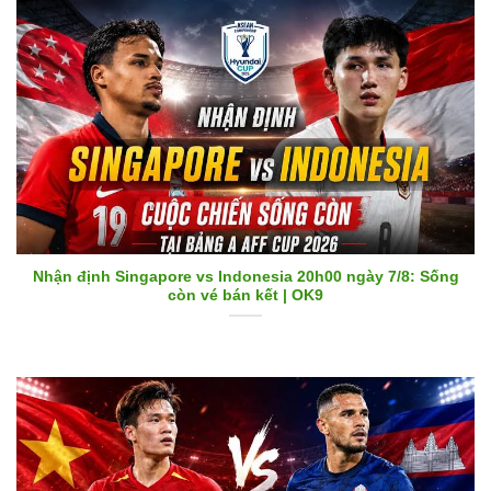
Nhận định Singapore vs Indonesia 20h00 ngày 7/8: Sống
còn vé bán kết | OK9