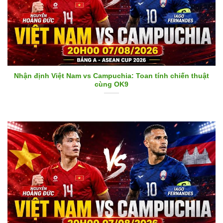
Nhận định Việt Nam vs Campuchia: Toan tính chiến thuật
cùng OK9