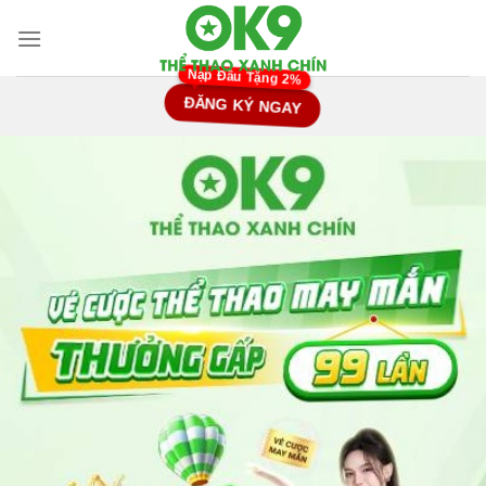
Chuyển
đến
nội
dung
ĐĂNG KÝ NGAY