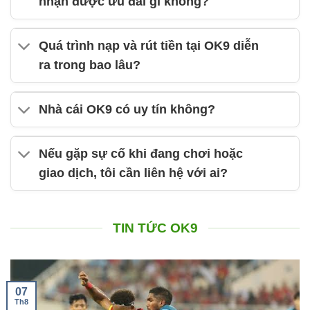
nhận được ưu đãi gì không?
Quá trình nạp và rút tiền tại OK9 diễn
ra trong bao lâu?
Nhà cái OK9 có uy tín không?
Nếu gặp sự cố khi đang chơi hoặc
giao dịch, tôi cần liên hệ với ai?
TIN TỨC OK9
07
Th8