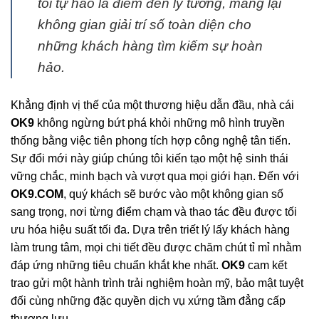
tôi tự hào là điểm đến lý tưởng, mang lại
không gian giải trí số toàn diện cho
những khách hàng tìm kiếm sự hoàn
hảo.
Khẳng định vị thế của một thương hiệu dẫn đầu, nhà cái
OK9
không ngừng bứt phá khỏi những mô hình truyền
thống bằng việc tiên phong tích hợp công nghệ tân tiến.
Sự đổi mới này giúp chúng tôi kiến tạo một hệ sinh thái
vững chắc, minh bạch và vượt qua mọi giới hạn. Đến với
OK9.COM
, quý khách sẽ bước vào một không gian số
sang trọng, nơi từng điểm chạm và thao tác đều được tối
ưu hóa hiệu suất tối đa. Dựa trên triết lý lấy khách hàng
làm trung tâm, mọi chi tiết đều được chăm chút tỉ mỉ nhằm
đáp ứng những tiêu chuẩn khắt khe nhất.
OK9
cam kết
trao gửi một hành trình trải nghiệm hoàn mỹ, bảo mật tuyệt
đối cùng những đặc quyền dịch vụ xứng tầm đẳng cấp
thượng lưu.