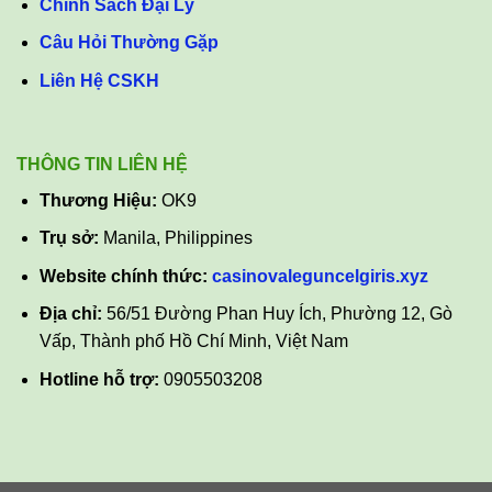
Chính Sách Đại Lý
Câu Hỏi Thường Gặp
Liên Hệ CSKH
THÔNG TIN LIÊN HỆ
Thương Hiệu:
OK9
Trụ sở:
Manila, Philippines
Website chính thức:
casinovaleguncelgiris.xyz
Địa chỉ:
56/51 Đường Phan Huy Ích, Phường 12, Gò
Vấp, Thành phố Hồ Chí Minh, Việt Nam
Hotline hỗ trợ:
0905503208