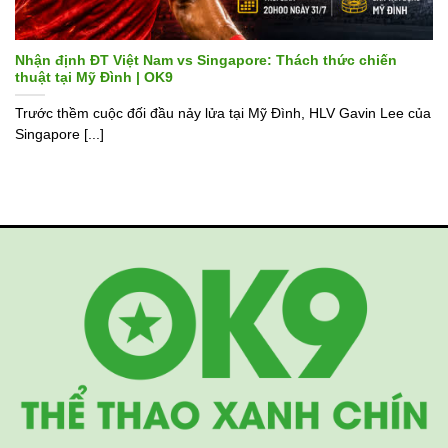
Nhận định ĐT Việt Nam vs Singapore: Thách thức chiến
thuật tại Mỹ Đình | OK9
Trước thềm cuộc đối đầu nảy lửa tại Mỹ Đình, HLV Gavin Lee của
Singapore [...]