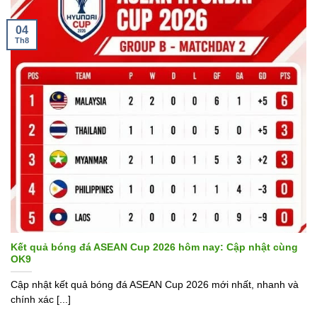
04
Th8
Kết quả bóng đá ASEAN Cup 2026 hôm nay: Cập nhật cùng
OK9
Cập nhật kết quả bóng đá ASEAN Cup 2026 mới nhất, nhanh và
chính xác [...]