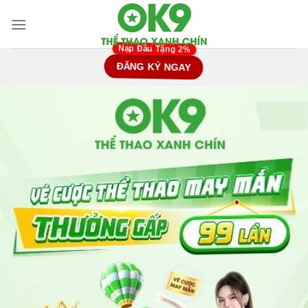
Chuyển
đến
nội
dung
ĐĂNG KÝ NGAY