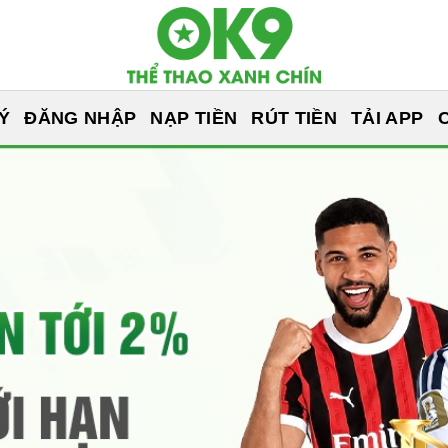
Ý
ĐĂNG NHẬP
NẠP TIỀN
RÚT TIỀN
TẢI APP