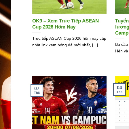
OK9 – Xem Trực Tiếp ASEAN
Tuyển
Cup 2026 Hôm Nay
lượng
Campu
Trực tiếp ASEAN Cup 2026 hôm nay cập
Ba cầu 
nhật link xem bóng đá mới nhất, [...]
Hên và 
04
07
Th8
Th8