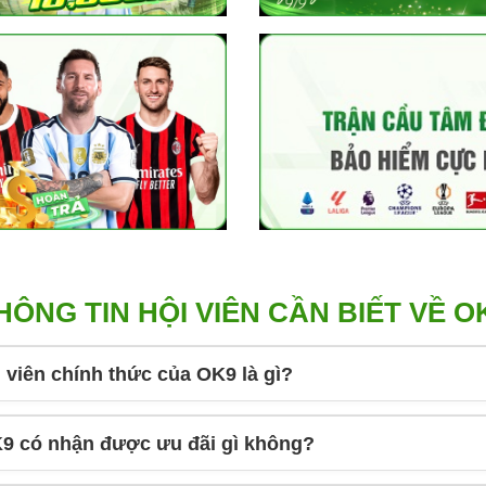
HÔNG TIN HỘI VIÊN CẦN BIẾT VỀ O
i viên chính thức của OK9 là gì?
K9 có nhận được ưu đãi gì không?