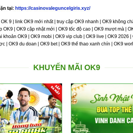
ặn tại:
https://casinovaleguncelgiris.xyz/
OK 9 | link OK9 mới nhất | truy cập OK9 nhanh | OK9 không ch
p OK9 | OK9 cập nhật mới | OK9 tốc độ cao | OK9 mượt mà | OK
ài khoản OK9 | OK9 mobi | OK9 vip club | OK9 live | OK9 2026 |
ược | OK9 du doan | OK9 bet | OK9 thể thao xanh chín | OK9 wor
KHUYẾN MÃI OK9