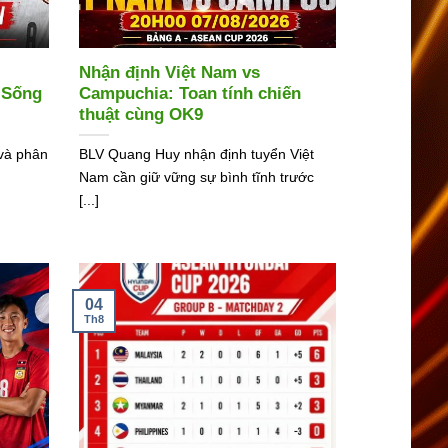
Nhận định Việt Nam vs
: Sống
Campuchia: Toan tính chiến
thuật cùng OK9
và phân
BLV Quang Huy nhận định tuyển Việt
Nam cần giữ vững sự bình tĩnh trước
[...]
04
Th8