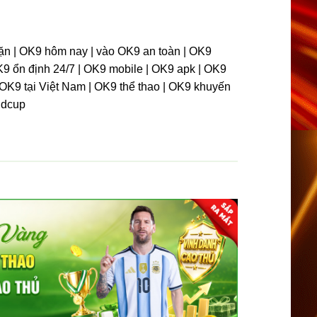
ặn | OK9 hôm nay | vào OK9 an toàn | OK9
9 ổn định 24/7 | OK9 mobile | OK9 apk | OK9
 OK9 tại Việt Nam | OK9 thể thao | OK9 khuyến
ldcup