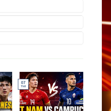
07
Th8