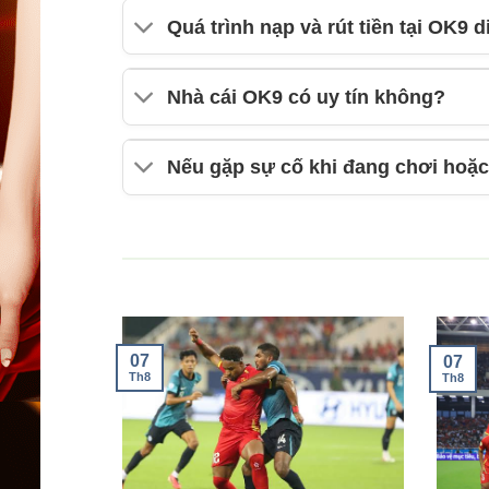
Quá trình nạp và rút tiền tại OK9 d
Nhà cái OK9 có uy tín không?
Nếu gặp sự cố khi đang chơi hoặc g
07
07
Th8
Th8