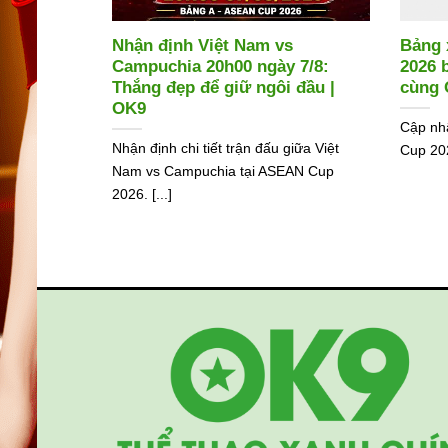
Nhận định Việt Nam vs
Bảng 
Campuchia 20h00 ngày 7/8:
2026 
Thắng đẹp để giữ ngôi đầu |
cùng
OK9
Cập nhậ
Nhận định chi tiết trận đấu giữa Việt
Cup 202
Nam vs Campuchia tại ASEAN Cup
2026. [...]