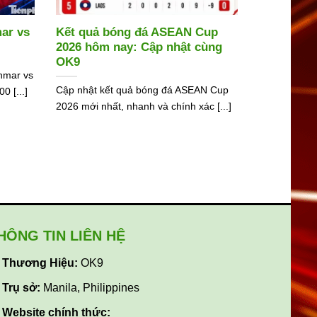
ar vs
Kết quả bóng đá ASEAN Cup
2026 hôm nay: Cập nhật cùng
OK9
nmar vs
Cập nhật kết quả bóng đá ASEAN Cup
 [...]
2026 mới nhất, nhanh và chính xác [...]
HÔNG TIN LIÊN HỆ
Thương Hiệu:
OK9
Trụ sở:
Manila, Philippines
Website chính thức: