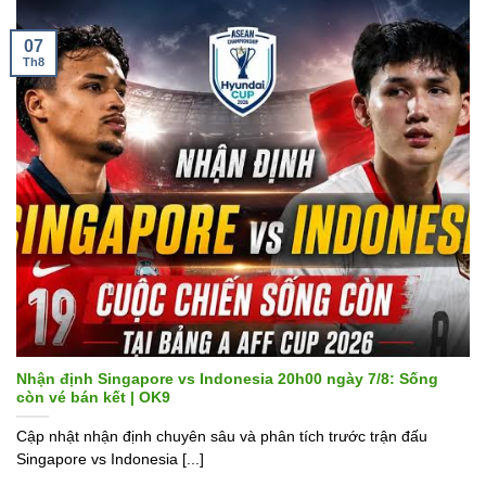
07
Th8
Nhận định Singapore vs Indonesia 20h00 ngày 7/8: Sống
còn vé bán kết | OK9
Cập nhật nhận định chuyên sâu và phân tích trước trận đấu
Singapore vs Indonesia [...]