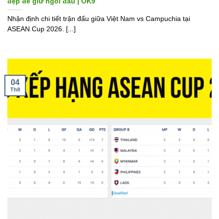
đẹp để giữ ngôi đầu | OK9
Nhận định chi tiết trận đấu giữa Việt Nam vs Campuchia tại
ASEAN Cup 2026. [...]
04
Th8