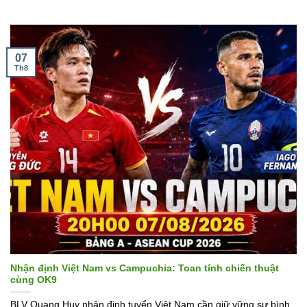
07
Th8
Nhận định Việt Nam vs Campuchia: Toan tính chiến thuật
cùng OK9
BLV Quang Huy nhận định tuyển Việt Nam cần giữ vững sự bình