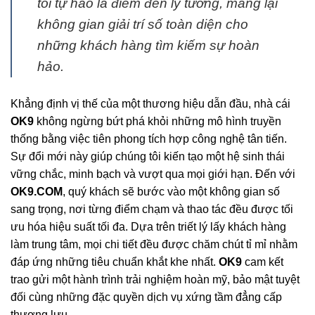
tôi tự hào là điểm đến lý tưởng, mang lại
không gian giải trí số toàn diện cho
những khách hàng tìm kiếm sự hoàn
hảo.
Khẳng định vị thế của một thương hiệu dẫn đầu, nhà cái
OK9
không ngừng bứt phá khỏi những mô hình truyền
thống bằng việc tiên phong tích hợp công nghệ tân tiến.
Sự đổi mới này giúp chúng tôi kiến tạo một hệ sinh thái
vững chắc, minh bạch và vượt qua mọi giới hạn. Đến với
OK9.COM
, quý khách sẽ bước vào một không gian số
sang trọng, nơi từng điểm chạm và thao tác đều được tối
ưu hóa hiệu suất tối đa. Dựa trên triết lý lấy khách hàng
làm trung tâm, mọi chi tiết đều được chăm chút tỉ mỉ nhằm
đáp ứng những tiêu chuẩn khắt khe nhất.
OK9
cam kết
trao gửi một hành trình trải nghiệm hoàn mỹ, bảo mật tuyệt
đối cùng những đặc quyền dịch vụ xứng tầm đẳng cấp
thượng lưu.