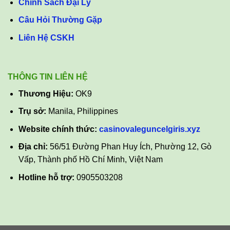
Chính Sách Đại Lý
Câu Hỏi Thường Gặp
Liên Hệ CSKH
THÔNG TIN LIÊN HỆ
Thương Hiệu:
OK9
Trụ sở:
Manila, Philippines
Website chính thức:
casinovaleguncelgiris.xyz
Địa chỉ:
56/51 Đường Phan Huy Ích, Phường 12, Gò
Vấp, Thành phố Hồ Chí Minh, Việt Nam
Hotline hỗ trợ:
0905503208