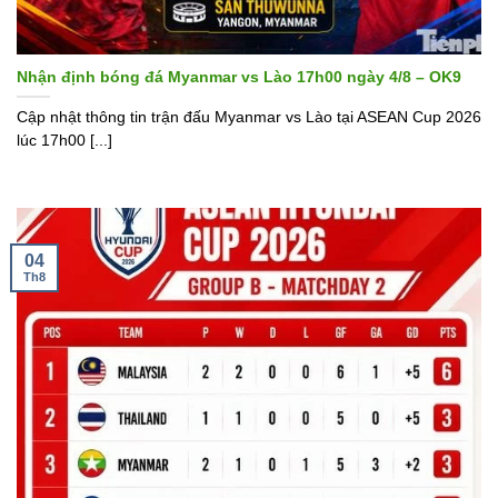
Nhận định bóng đá Myanmar vs Lào 17h00 ngày 4/8 – OK9
Cập nhật thông tin trận đấu Myanmar vs Lào tại ASEAN Cup 2026
lúc 17h00 [...]
04
Th8