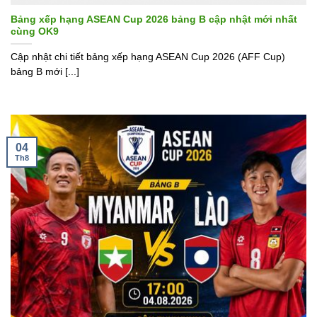
Bảng xếp hạng ASEAN Cup 2026 bảng B cập nhật mới nhất
cùng OK9
Cập nhật chi tiết bảng xếp hạng ASEAN Cup 2026 (AFF Cup)
bảng B mới [...]
04
Th8