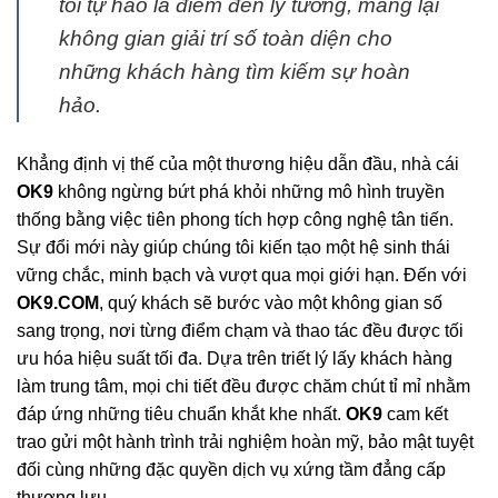
tôi tự hào là điểm đến lý tưởng, mang lại
không gian giải trí số toàn diện cho
những khách hàng tìm kiếm sự hoàn
hảo.
Khẳng định vị thế của một thương hiệu dẫn đầu, nhà cái
OK9
không ngừng bứt phá khỏi những mô hình truyền
thống bằng việc tiên phong tích hợp công nghệ tân tiến.
Sự đổi mới này giúp chúng tôi kiến tạo một hệ sinh thái
vững chắc, minh bạch và vượt qua mọi giới hạn. Đến với
OK9.COM
, quý khách sẽ bước vào một không gian số
sang trọng, nơi từng điểm chạm và thao tác đều được tối
ưu hóa hiệu suất tối đa. Dựa trên triết lý lấy khách hàng
làm trung tâm, mọi chi tiết đều được chăm chút tỉ mỉ nhằm
đáp ứng những tiêu chuẩn khắt khe nhất.
OK9
cam kết
trao gửi một hành trình trải nghiệm hoàn mỹ, bảo mật tuyệt
đối cùng những đặc quyền dịch vụ xứng tầm đẳng cấp
thượng lưu.